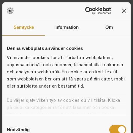
Samtycke
Information
Om
Denna webbplats använder cookies
Vi använder cookies för att förbättra webbplatsen,
anpassa innehåll och annonser, tillhandahålla funktioner
och analysera webbtrafik. En cookie är en kort textfil
som webbplatsen ber om att få spara på din dator, mobil
eller surfplatta under en bestämd tid.
Du väljer själv vilken typ av cookies du vill tillåta. Klicka
på de olika kategorierna för att läsa mer och bocka i
vilken typ av cookies du vill acceptera. Nödvändiga
cookies måste användas för att webbplatsen ska
Samtyckesval
fungera. Om du väljer “Tillåt alla” godkänner du vår
Nödvändig